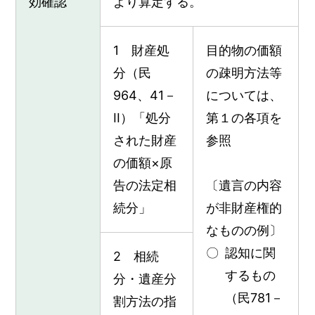
効確認
より算定する。
1 財産処
目的物の価額
分（民
の疎明方法等
964、41－
については、
II）「処分
第１の各項を
された財産
参照
の価額×原
告の法定相
〔遺言の内容
続分」
が非財産権的
なものの例〕
認知に関
2 相続
するもの
分・遺産分
（民781－
割方法の指