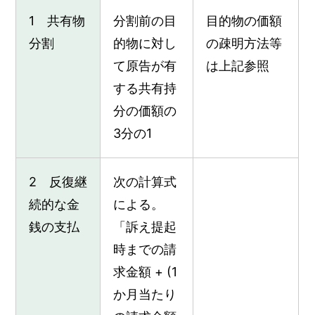
1 共有物
分割前の目
目的物の価額
分割
的物に対し
の疎明方法等
て原告が有
は上記参照
する共有持
分の価額の
3分の1
2 反復継
次の計算式
続的な金
による。
銭の支払
「訴え提起
時までの請
求金額 + (1
か月当たり