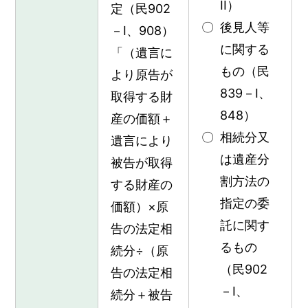
II）
定（民902
後見人等
－I、908）
に関する
「（遺言に
もの（民
より原告が
839－I、
取得する財
848）
産の価額＋
相続分又
遺言により
は遺産分
被告が取得
割方法の
する財産の
指定の委
価額）×原
託に関す
告の法定相
るもの
続分÷（原
（民902
告の法定相
－I、
続分＋被告