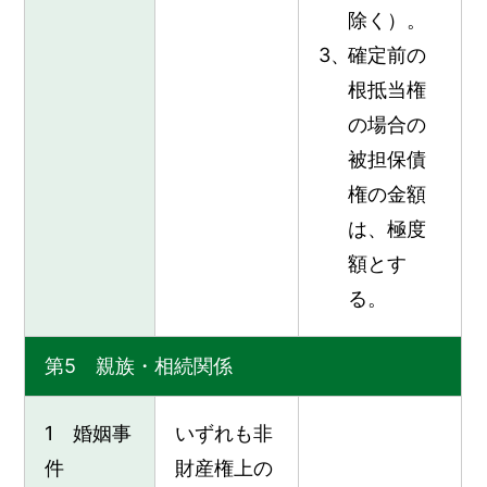
除く）。
確定前の
根抵当権
の場合の
被担保債
権の金額
は、極度
額とす
る。
第5 親族・相続関係
1 婚姻事
いずれも非
件
財産権上の