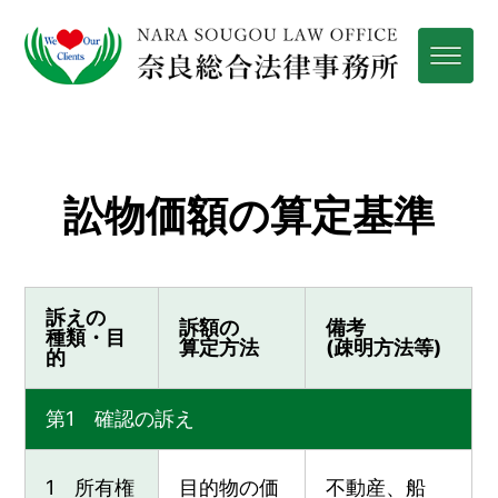
訟物価額の算定基準
訴えの
訴額の
備考
種類・目
算定方法
(疎明方法等)
的
第1 確認の訴え
1 所有権
目的物の価
不動産、船