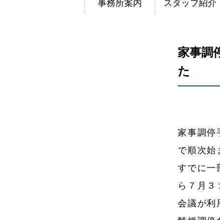
事務所案内
スタッフ紹介
家事調
た
家事調停
で順次始
すでに一
ら７月３
会議が利