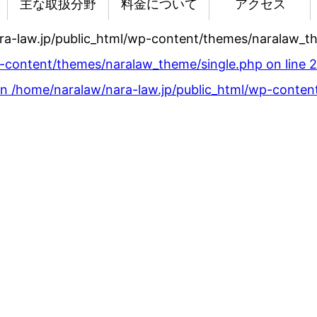
主な取扱分野
料金について
アクセス
ra-law.jp/public_html/wp-content/themes/naralaw_t
p-content/themes/naralaw_theme/single.php on line
2
in
/home/naralaw/nara-law.jp/public_html/wp-conten