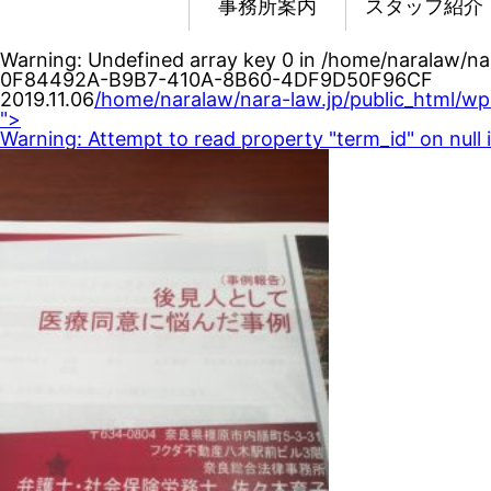
事務所案内
スタッフ紹介
Warning
: Undefined array key 0 in
/home/naralaw/na
0F84492A-B9B7-410A-8B60-4DF9D50F96CF
2019.11.06
/home/naralaw/nara-law.jp/public_html/w
">
Warning
: Attempt to read property "term_id" on null 